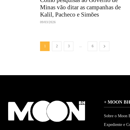
Como pesquisas ao Governo de
Minas vão ditar as campanhas de
Kalil, Pacheco e Simões
09/03/2026
...
1
2
3
6
+ MOON B
Sobre o Moon
Expediente e C