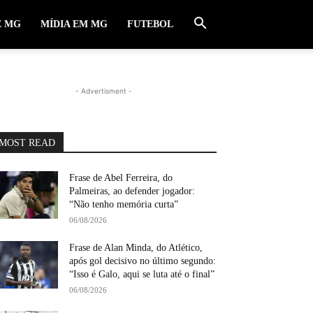
E MG
MÍDIA EM MG
FUTEBOL
- Advertisment -
MOST READ
Frase de Abel Ferreira, do
Palmeiras, ao defender jogador:
“Não tenho memória curta”
06/08/2026
Frase de Alan Minda, do Atlético,
após gol decisivo no último segundo:
“Isso é Galo, aqui se luta até o final”
06/08/2026