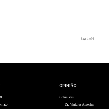
Page 1 of 6
H
OPINIÃO
 BH
Colunistas
ontato
Dr. Vinicius Amorim