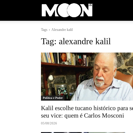
Moon
Tags
Alexandre kalil
BH
Tag:
alexandre kalil
Política e Poder
Kalil escolhe tucano histórico para s
seu vice: quem é Carlos Mosconi
05/08/2026