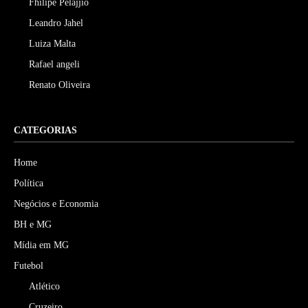
Fhilipe Pelájjio
Leandro Jahel
Luiza Malta
Rafael angeli
Renato Oliveira
CATEGORIAS
Home
Política
Negócios e Economia
BH e MG
Mídia em MG
Futebol
Atlético
Cruzeiro