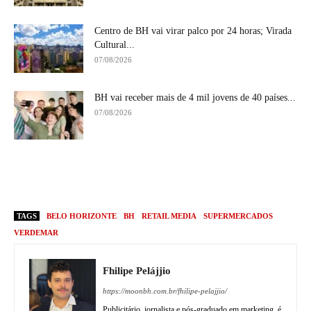
Centro de BH vai virar palco por 24 horas; Virada
Cultural...
07/08/2026
BH vai receber mais de 4 mil jovens de 40 países...
07/08/2026
TAGS
BELO HORIZONTE
BH
RETAIL MEDIA
SUPERMERCADOS
VERDEMAR
Fhilipe Pelájjio
https://moonbh.com.br/fhilipe-pelajjio/
Publicitário, jornalista e pós-graduado em marketing, é