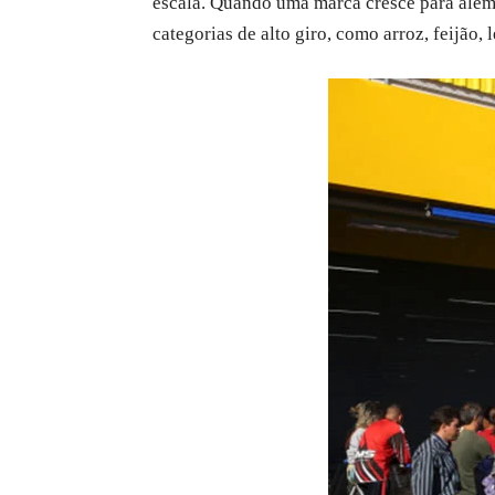
escala. Quando uma marca cresce para além 
categorias de alto giro, como arroz, feijão, l