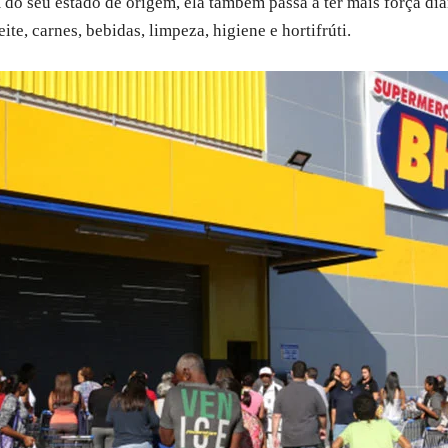
do seu estado de origem, ela também passa a ter mais força dia
eite, carnes, bebidas, limpeza, higiene e hortifrúti.