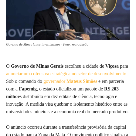
Governo de Minas lança investimentos - Foto: reprodução
O
Governo de Minas Gerais
escolheu a cidade de
Viçosa
para
anunciar uma ofensiva estratégica no setor de desenvolvimento.
Sob o comando do
governador
Mateus Simões
e em parceria
com a
Fapemig
, o estado oficializou um pacote de
R$ 203
milhões
distribuído em dez editais de ciência, tecnologia e
inovação. A medida visa quebrar o isolamento histórico entre as
universidades mineiras e a economia real do mercado produtivo.
O anúncio ocorreu durante a transferência provisória da capital
do estado para a Zona da Mata. O movimento político sinaliza a