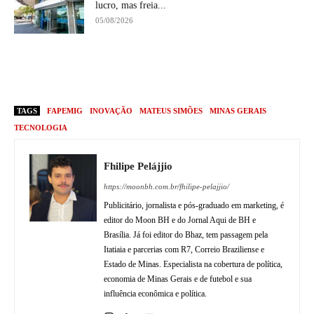
lucro, mas freia...
05/08/2026
TAGS
FAPEMIG
INOVAÇÃO
MATEUS SIMÕES
MINAS GERAIS
TECNOLOGIA
Fhilipe Pelájjio
https://moonbh.com.br/fhilipe-pelajjio/
Publicitário, jornalista e pós-graduado em marketing, é
editor do Moon BH e do Jornal Aqui de BH e
Brasília. Já foi editor do Bhaz, tem passagem pela
Itatiaia e parcerias com R7, Correio Braziliense e
Estado de Minas. Especialista na cobertura de política,
economia de Minas Gerais e de futebol e sua
influência econômica e política.