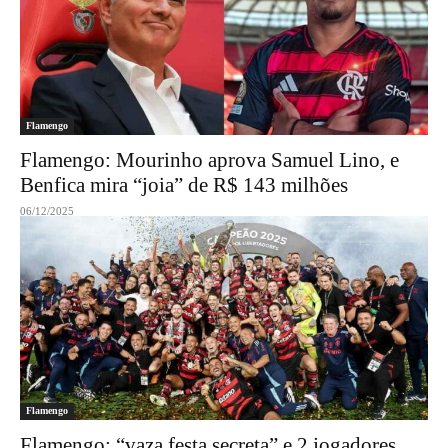
Flamengo
Flamengo: Mourinho aprova Samuel Lino, e
Benfica mira “joia” de R$ 143 milhões
06/12/2025
Flamengo
Flamengo: “vaza festa secreta” e 2 jogadores