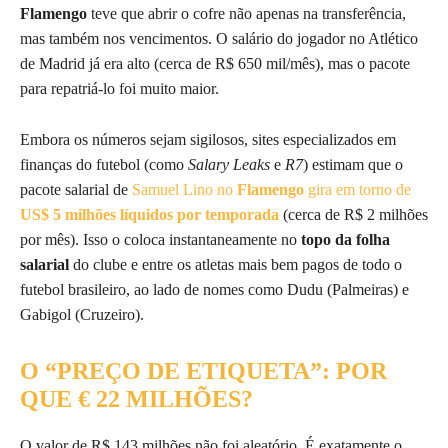
Flamengo
teve que abrir o cofre não apenas na transferência,
mas também nos vencimentos. O salário do jogador no Atlético
de Madrid já era alto (cerca de R$ 650 mil/mês), mas o pacote
para repatriá-lo foi muito maior.
Embora os números sejam sigilosos, sites especializados em
finanças do futebol (como
Salary Leaks
e
R7
) estimam que o
pacote salarial de
Samuel Lino no
Flamengo
gira em torno de
US$ 5 milhões líquidos por temporada
(cerca de R$ 2 milhões
por mês). Isso o coloca instantaneamente no
topo da folha
salarial
do clube e entre os atletas mais bem pagos de todo o
futebol brasileiro, ao lado de nomes como Dudu (Palmeiras) e
Gabigol (Cruzeiro).
O “PREÇO DE ETIQUETA”: POR
QUE € 22 MILHÕES?
O valor de R$ 143 milhões não foi aleatório. É exatamente o