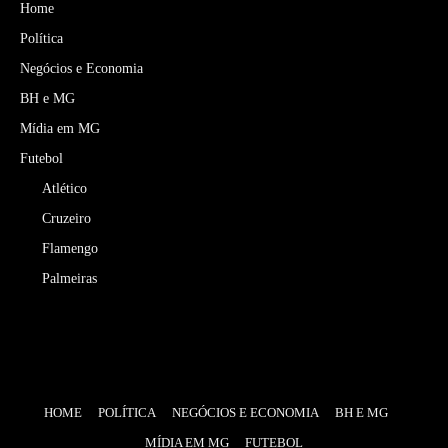
Home
Política
Negócios e Economia
BH e MG
Mídia em MG
Futebol
Atlético
Cruzeiro
Flamengo
Palmeiras
HOME
POLÍTICA
NEGÓCIOS E ECONOMIA
BH E MG
MÍDIA EM MG
FUTEBOL