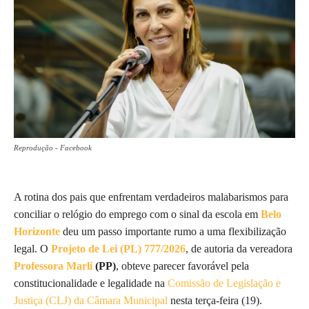
Reprodução - Facebook
A rotina dos pais que enfrentam verdadeiros malabarismos para
conciliar o relógio do emprego com o sinal da escola em
Belo
Horizonte
deu um passo importante rumo a uma flexibilização
legal. O
Projeto de Lei (PL) 777/2026
, de autoria da vereadora
Professora Marli
(PP)
, obteve parecer favorável pela
constitucionalidade e legalidade na
Comissão de Legislação e
Justiça (CLJ) da Câmara Municipal
nesta terça-feira (19).