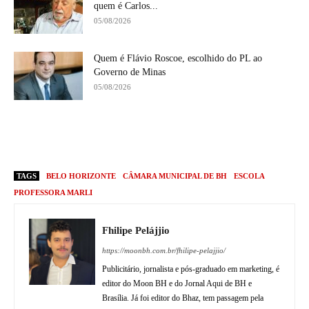
quem é Carlos...
05/08/2026
Quem é Flávio Roscoe, escolhido do PL ao
Governo de Minas
05/08/2026
TAGS
BELO HORIZONTE
CÂMARA MUNICIPAL DE BH
ESCOLA
PROFESSORA MARLI
Fhilipe Pelájjio
https://moonbh.com.br/fhilipe-pelajjio/
Publicitário, jornalista e pós-graduado em marketing, é
editor do Moon BH e do Jornal Aqui de BH e
Brasília. Já foi editor do Bhaz, tem passagem pela