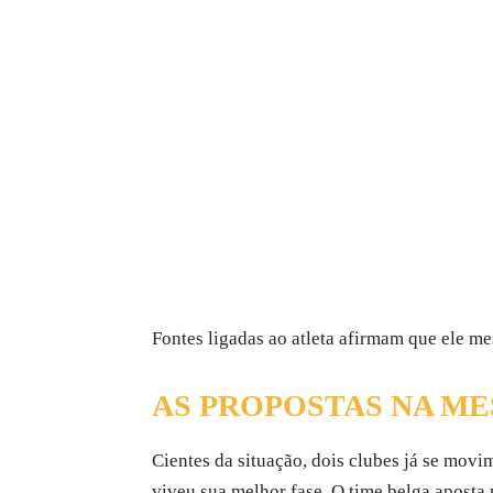
Fontes ligadas ao atleta afirmam que ele me
AS PROPOSTAS NA M
Cientes da situação, dois clubes já se mov
viveu sua melhor fase. O time belga aposta n