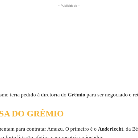
- Publicidade -
smo teria pedido à diretoria do
Grêmio
para ser negociado e re
ESA DO GRÊMIO
imentam para contratar Amuzu. O primeiro é o
Anderlecht
, da B
a forte ligação afetiva para repatriar o jogador.