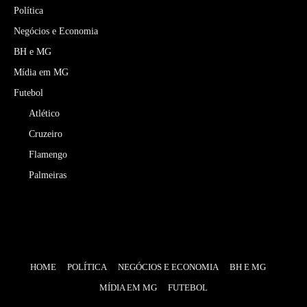
Política
Negócios e Economia
BH e MG
Mídia em MG
Futebol
Atlético
Cruzeiro
Flamengo
Palmeiras
HOME
POLÍTICA
NEGÓCIOS E ECONOMIA
BH E MG
MÍDIA EM MG
FUTEBOL