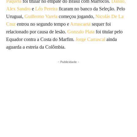
Paquetá
foi titular no empate do Brasil com Marrocos.
Danilo,
Alex Sandro
e
Léo Pereira
ficaram no banco da Seleção. Pelo
Uruguai,
Guillermo Varela
começou jogando,
Nicolás De La
Cruz
entrou no segundo tempo e
Arrascaeta
sequer foi
relacionado por causa de lesão.
Gonzalo Plata
foi titular pelo
Equador contra a Costa do Marfim.
Jorge Carrascal
ainda
aguarda a estreia da Colômbia.
- Publicidade -