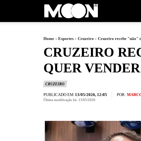
Moon
BH
Home
Esportes
Cruzeiro
Cruzeiro recebe "não" de
CRUZEIRO RE
QUER VENDER 
CRUZEIRO
PUBLICADO EM
POR:
MARCO
13/05/2026, 12:05
Última modificação há:
13/05/2026