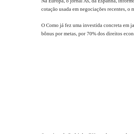
Na Europa, o jornal As, da Espanha, informo
cotação usada em negociações recentes, o m
O Como já fez uma investida concreta em jan
bônus por metas, por 70% dos direitos eco