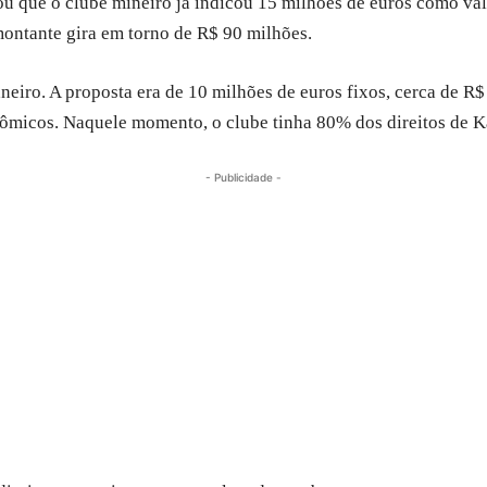
u que o clube mineiro já indicou 15 milhões de euros como valor
ontante gira em torno de R$ 90 milhões.
eiro. A proposta era de 10 milhões de euros fixos, cerca de R$
nômicos. Naquele momento, o clube tinha 80% dos direitos de K
- Publicidade -