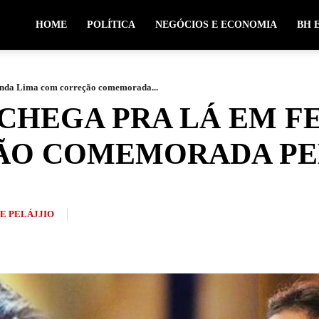
HOME
POLÍTICA
NEGÓCIOS E ECONOMIA
BH 
anda Lima com correção comemorada...
 CHEGA PRA LÁ EM F
O COMEMORADA PE
PE PELÁJJIO