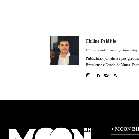
Fhilipe Pelájjio
https://moonbh.com.br/fhilipe-pelajji
Publicitário, jornalista e pós-gradu
Braziliense e Estado de Minas. Espec
+ MOON B