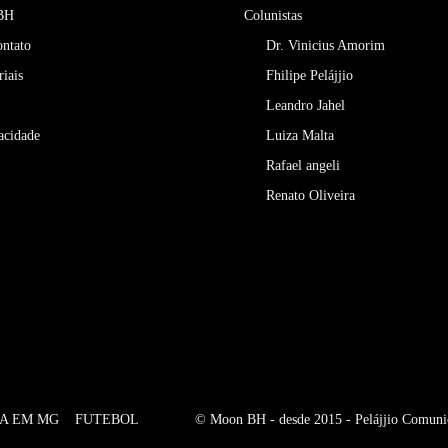
 BH
Colunistas
ontato
Dr. Vinicius Amorim
riais
Fhilipe Pelájjio
Leandro Jahel
vacidade
Luiza Malta
Rafael angeli
Renato Oliveira
IA EM MG
FUTEBOL
© Moon BH - desde 2015 - Pelájjio Comuni