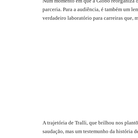
Num momento em que a Globo reorganiza o “
parceria. Para a audiência, é também um le
verdadeiro laboratório para carreiras que, 
A trajetória de Tralli, que brilhou nos plan
saudação, mas um testemunho da história de 