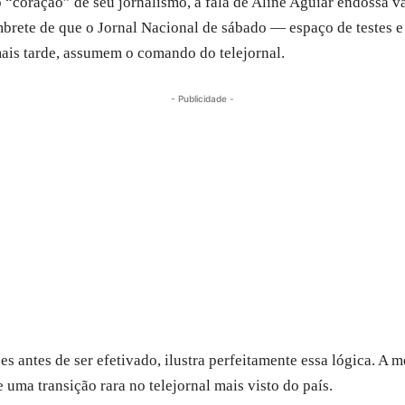
coração” de seu jornalismo, a fala de Aline Aguiar endossa va
mbrete de que o Jornal Nacional de sábado — espaço de testes
mais tarde, assumem o comando do telejornal.
- Publicidade -
tões antes de ser efetivado, ilustra perfeitamente essa lógica. A
uma transição rara no telejornal mais visto do país.