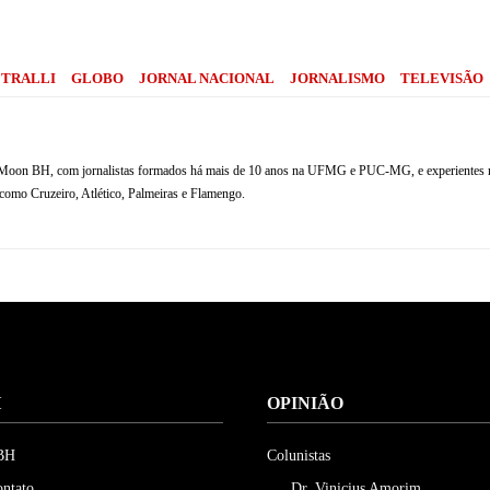
Compartilhe
 TRALLI
GLOBO
JORNAL NACIONAL
JORNALISMO
TELEVISÃO
do Moon BH, com jornalistas formados há mais de 10 anos na UFMG e PUC-MG, e experientes na
 como Cruzeiro, Atlético, Palmeiras e Flamengo.
H
OPINIÃO
 BH
Colunistas
ontato
Dr. Vinicius Amorim