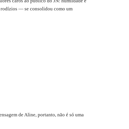
lores caros ao público do JN: humildade e
 e rodízios — se consolidou como um
 mensagem de Aline, portanto, não é só uma