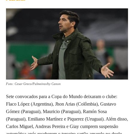
Foto: Cesar Greco/Palmeiras/by Canon
Sete convocados para a Copa do Mundo deixaram o clube:
Flaco López (Argentina), Jhon Arias (Colômbia), Gustavo
Gómez (Paraguai), Mauricio (Paraguai), Ramón Sosa
(Paraguai), Emiliano Martínez e Piquerez (Uruguai). Além disso,
Carlos Miguel, Andreas Pereira e Giay cumprem suspensão
automática após receberem o terceiro cartão amarelo no duelo