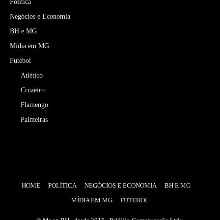
Política
Negócios e Economia
BH e MG
Mídia em MG
Futebol
Atlético
Cruzeiro
Flamengo
Palmeiras
HOME
POLÍTICA
NEGÓCIOS E ECONOMIA
BH E MG
MÍDIA EM MG
FUTEBOL