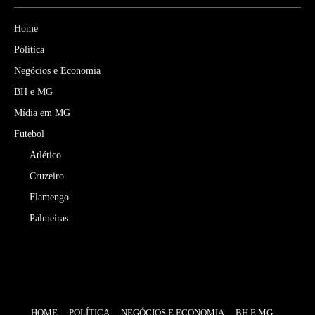
Home
Política
Negócios e Economia
BH e MG
Mídia em MG
Futebol
Atlético
Cruzeiro
Flamengo
Palmeiras
HOME
POLÍTICA
NEGÓCIOS E ECONOMIA
BH E MG