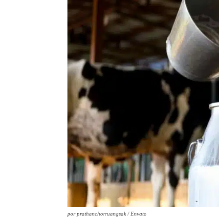
por prathanchorruangsak / Envato