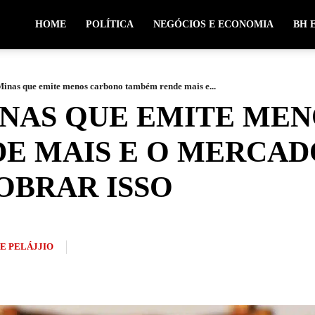
HOME
POLÍTICA
NEGÓCIOS E ECONOMIA
BH 
 Minas que emite menos carbono também rende mais e...
MINAS QUE EMITE ME
E MAIS E O MERCAD
OBRAR ISSO
PE PELÁJJIO