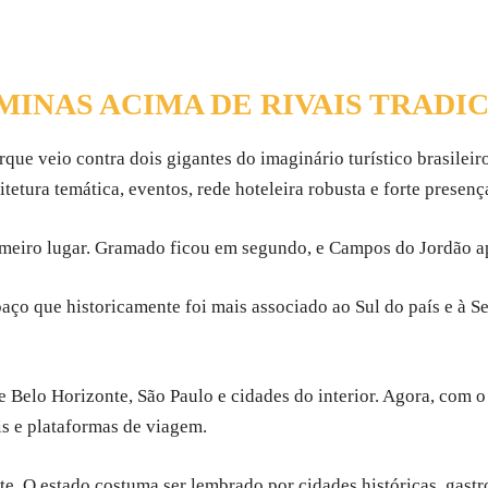
INAS ACIMA DE RIVAIS TRADIC
que veio contra dois gigantes do imaginário turístico brasile
tetura temática, eventos, rede hoteleira robusta e forte prese
imeiro lugar. Gramado ficou em segundo, e Campos do Jordão a
ço que historicamente foi mais associado ao Sul do país e à Se
de Belo Horizonte, São Paulo e cidades do interior. Agora, com
is e plataformas de viagem.
vante. O estado costuma ser lembrado por cidades históricas, gas