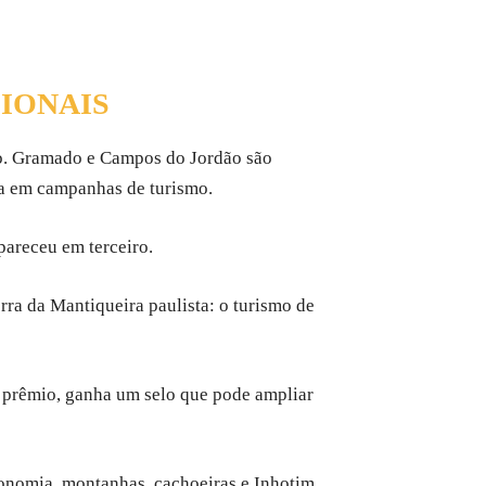
IONAIS
iro. Gramado e Campos do Jordão são
nça em campanhas de turismo.
pareceu em terceiro.
rra da Mantiqueira paulista: o turismo de
 o prêmio, ganha um selo que pode ampliar
tronomia, montanhas, cachoeiras e Inhotim.