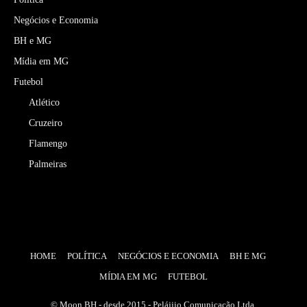
Negócios e Economia
BH e MG
Mídia em MG
Futebol
Atlético
Cruzeiro
Flamengo
Palmeiras
HOME
POLÍTICA
NEGÓCIOS E ECONOMIA
BH E MG
MÍDIA EM MG
FUTEBOL
© Moon BH - desde 2015 - Pelájjio Comunicação Ltda.