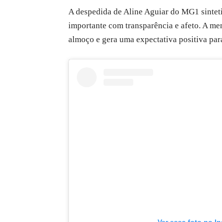
A despedida de Aline Aguiar do MG1 sinteti
importante com transparência e afeto. A me
almoço e gera uma expectativa positiva para
Ver essa foto no I