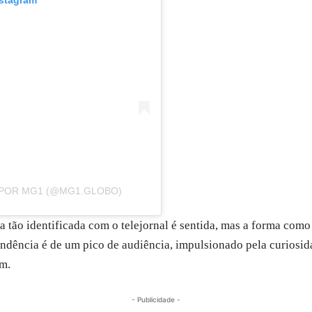
 POR MG1 (@MG1.GLOBO)
a tão identificada com o telejornal é sentida, mas a forma com
endência é de um pico de audiência, impulsionado pela curiosid
em.
- Publicidade -