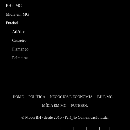
BH e MG
Mídia em MG
Futebol
Atlético
Cruzeiro
Flamengo
Palmeiras
HOME
POLÍTICA
NEGÓCIOS E ECONOMIA
BH E MG
MÍDIA EM MG
FUTEBOL
© Moon BH - desde 2015 - Pelájjio Comunicação Ltda.