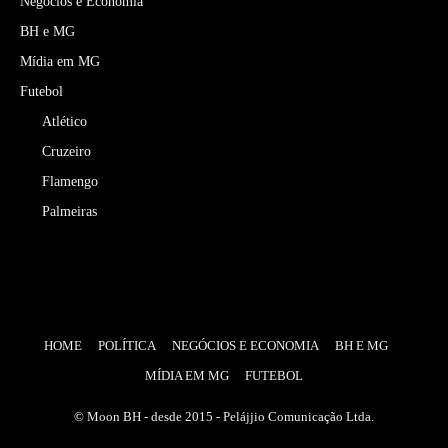
Negócios e Economia
BH e MG
Mídia em MG
Futebol
Atlético
Cruzeiro
Flamengo
Palmeiras
HOME
POLÍTICA
NEGÓCIOS E ECONOMIA
BH E MG
MÍDIA EM MG
FUTEBOL
© Moon BH - desde 2015 - Pelájjio Comunicação Ltda.