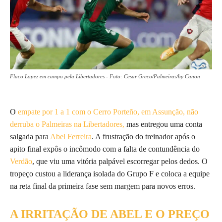
Flaco Lopez em campo pela Libertadores - Foto: Cesar Greco/Palmeiras/by Canon
O
empate por 1 a 1 com o Cerro Porteño, em Assunção, não
derruba o Palmeiras na Libertadores,
mas entregou uma conta
salgada para
Abel Ferreira
. A frustração do treinador após o
apito final expôs o incômodo com a falta de contundência do
Verdão
, que viu uma vitória palpável escorregar pelos dedos. O
tropeço custou a liderança isolada do Grupo F e coloca a equipe
na reta final da primeira fase sem margem para novos erros.
A IRRITAÇÃO DE ABEL E O PREÇO