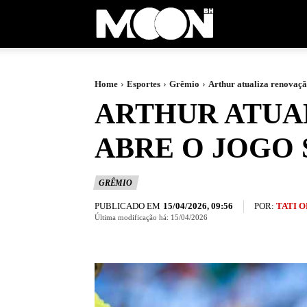
Moon
BH
Home
Esportes
Grêmio
Arthur atualiza renovaçã
ARTHUR ATUA
ABRE O JOGO
GRÊMIO
PUBLICADO EM
POR:
TATI 
15/04/2026, 09:56
Última modificação há:
15/04/2026