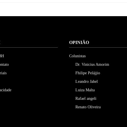
H
OPINIÃO
 BH
Colunistas
ontato
Dr. Vinicius Amorim
riais
Fhilipe Pelájjio
Leandro Jahel
vacidade
Luiza Malta
Rafael angeli
Renato Oliveira