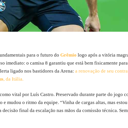
fundamentais para o futuro do
Grêmio
logo após a vitória magra
so imediato: o camisa 8 garantiu que está bem fisicamente para
lerta ligado nos bastidores da Arena:
a renovação de seu contra
us
, da Itália.
como vital por Luís Castro. Preservado durante parte do jogo co
po e mudou o ritmo da equipe. “Vinha de cargas altas, mas est
a decisão final da escalação nas mãos da comissão técnica. Se