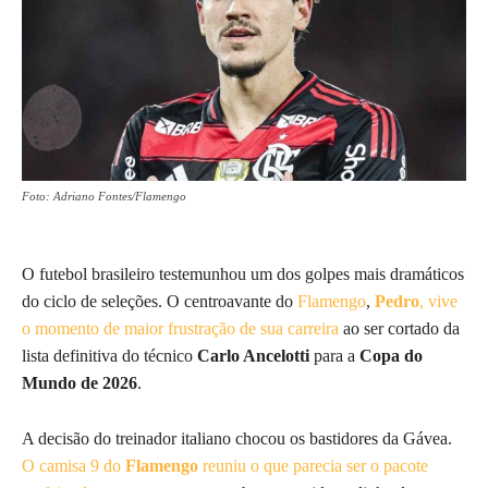
Foto: Adriano Fontes/Flamengo
O futebol brasileiro testemunhou um dos golpes mais dramáticos
do ciclo de seleções. O centroavante do
Flamengo
,
Pedro
, vive
o momento de maior frustração de sua carreira
ao ser cortado da
lista definitiva do técnico
Carlo Ancelotti
para a
Copa do
Mundo de 2026
.
A decisão do treinador italiano chocou os bastidores da Gávea.
O camisa 9 do
Flamengo
reuniu o que parecia ser o pacote