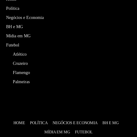
Política
Negócios e Economia
BH e MG
Mídia em MG
Futebol
Atlético
Cruzeiro
Flamengo
Palmeiras
HOME
POLÍTICA
NEGÓCIOS E ECONOMIA
BH E MG
MÍDIA EM MG
FUTEBOL