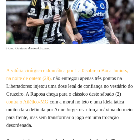
Foto: Gustavo Aleixo/Cruzeiro
A vitória cirúrgica e dramática por 1 a 0 sobre o Boca Juniors,
na noite de ontem (28),
não entregou apenas três pontos na
Libertadores: injetou uma dose letal de confiança no vestiário do
Cruzeiro. A Raposa chega para o clássico deste sábado (2)
contra o Atlético-MG
com a moral no teto e uma ideia tática
muito clara definida por Artur Jorge: usar força máxima do meio
para frente, mas sem transformar o jogo em uma trocação
desordenada.