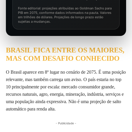
Fonte editorial: projeções atribuídas ao Goldman Sachs para
PIB em 2075, conforme dados informados na pauta. Valores
em trilhões de dólares. Projeções de longo prazo estão
sujeitas a mudanças.
BRASIL FICA ENTRE OS MAIORES,
MAS COM DESAFIO CONHECIDO
O Brasil aparece em 8º lugar no cenário de 2075. É uma posição
relevante, mas também carrega um aviso. O país estaria no top
10 principalmente por escala: mercado consumidor grande,
recursos naturais, agro, energia, mineração, indústria, serviços e
uma população ainda expressiva. Não é uma projeção de salto
automático para renda alta.
- Publicidade -