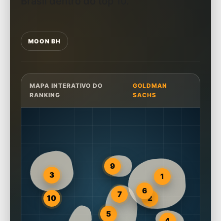
Brasil dentro do top 10.
MOON BH
MAPA INTERATIVO DO
GOLDMAN
RANKING
SACHS
9
3
1
6
7
10
2
5
4