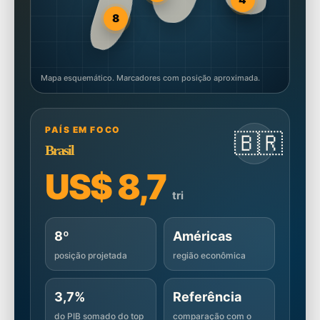
8
Mapa esquemático. Marcadores com posição aproximada.
PAÍS EM FOCO
🇧🇷
Brasil
US$ 8,7
tri
8º
Américas
posição projetada
região econômica
3,7%
Referência
do PIB somado do top
comparação com o