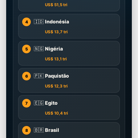
US$ 51,5 tri
🇮🇩
Indonésia
4
US$ 13,7 tri
🇳🇬
Nigéria
5
US$ 13,1 tri
🇵🇰
Paquistão
6
US$ 12,3 tri
🇪🇬
Egito
7
US$ 10,4 tri
🇧🇷
Brasil
8