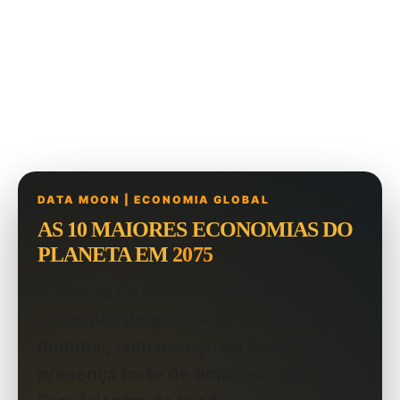
DATA MOON | ECONOMIA GLOBAL
AS 10 MAIORES ECONOMIAS DO
PLANETA EM
2075
Projeção de PIB mostra uma mudança
no centro de gravidade da economia
mundial, com avanço da Ásia,
presença forte de emergentes e o