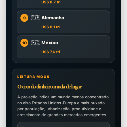
US$ 8,7 tri
🇩🇪
Alemanha
9
US$ 8,1 tri
🇲🇽
México
10
US$ 7,6 tri
LEITURA MOON
O eixo do dinheiro muda de lugar
A projeção indica um mundo menos concentrado
no eixo Estados Unidos-Europa e mais puxado
por população, urbanização, produtividade e
crescimento de grandes mercados emergentes.