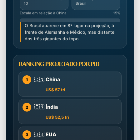
10
Brasil
Escala em relação à China
15%
O Brasil aparece em 8º lugar na projeção, à
frente de Alemanha e México, mas distante
dos três gigantes do topo.
RANKING PROJETADO POR PIB
🇨🇳
China
1
US$ 57 tri
🇮🇳
Índia
2
US$ 52,5 tri
🇺🇸
EUA
3