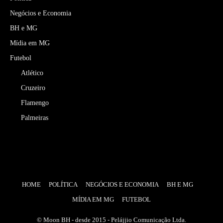
Negócios e Economia
BH e MG
Mídia em MG
Futebol
Atlético
Cruzeiro
Flamengo
Palmeiras
HOME
POLÍTICA
NEGÓCIOS E ECONOMIA
BH E MG
MÍDIA EM MG
FUTEBOL
© Moon BH - desde 2015 - Pelájjio Comunicação Ltda.