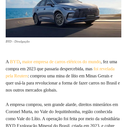
BYD - Divulgação
A
BYD
,
maior empresa de carros elétricos do mundo
, fez uma
compra em 2023 que passaria despercebida, mas
foi revelada
pela Reuters
: comprou uma mina de lítio em Minas Gerais e
quer usá-la para revolucionar a forma de fazer carros no Brasil e
nos outros mercados globais.
A empresa comprou, sem grande alarde, direitos minerários em
Coronel Murta, no Vale do Jequitinhonha, região conhecida
como Vale do Lítio. A operação foi feita por meio da subsidiária
BYD Exploração Mineral do Brasil, criada em 2023, e cobre