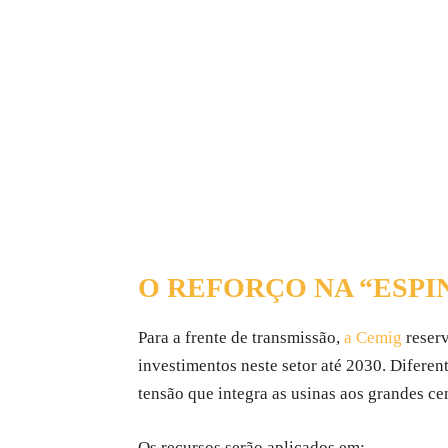
O REFORÇO NA “ESPI
Para a frente de transmissão,
a Cemig
reser
investimentos neste setor até 2030. Diferen
tensão que integra as usinas aos grandes cen
Os recursos serão aplicados em: