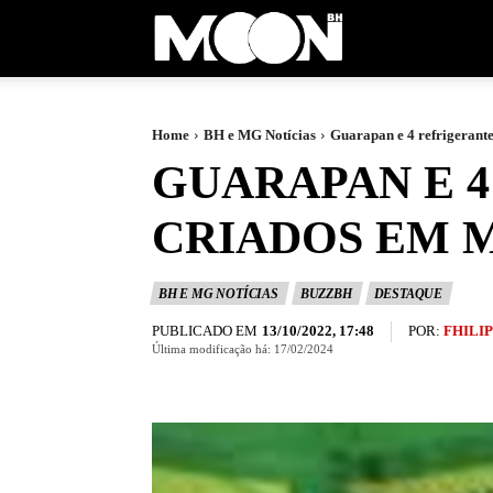
Moon
BH
Home
BH e MG Notícias
Guarapan e 4 refrigerante
GUARAPAN E 
CRIADOS EM 
BH E MG NOTÍCIAS
BUZZBH
DESTAQUE
PUBLICADO EM
POR:
FHILI
13/10/2022, 17:48
Última modificação há:
17/02/2024