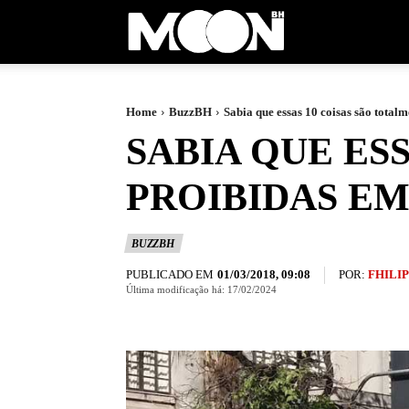
Moon
BH
Home
BuzzBH
Sabia que essas 10 coisas são total
SABIA QUE ES
PROIBIDAS EM
BUZZBH
PUBLICADO EM
POR:
FHILI
01/03/2018, 09:08
Última modificação há:
17/02/2024