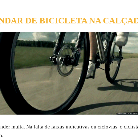
NDAR DE BICICLETA NA CALÇA
ender multa. Na falta de faixas indicativas ou ciclovias, o cicli
o.