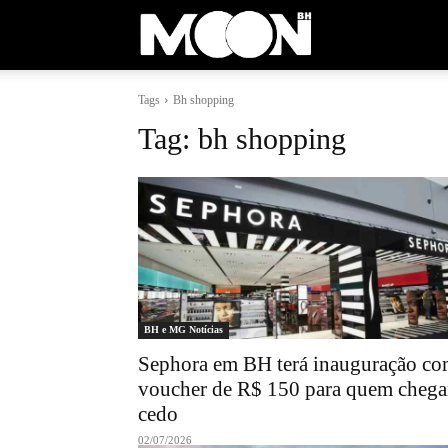
Moon
Tags
Bh shopping
BH
Tag:
bh shopping
BH e MG Notícias
Sephora em BH terá inauguração c
voucher de R$ 150 para quem chega
cedo
02/07/2026