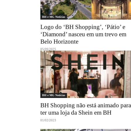
BH e MG Notícias
Logo do ‘BH Shopping’, ‘Pátio’ e
‘Diamond’ nasceu em um trevo em
Belo Horizonte
05/09/2025
BH e MG Notícias
BH Shopping não está animado para
ter uma loja da Shein em BH
01/02/2023