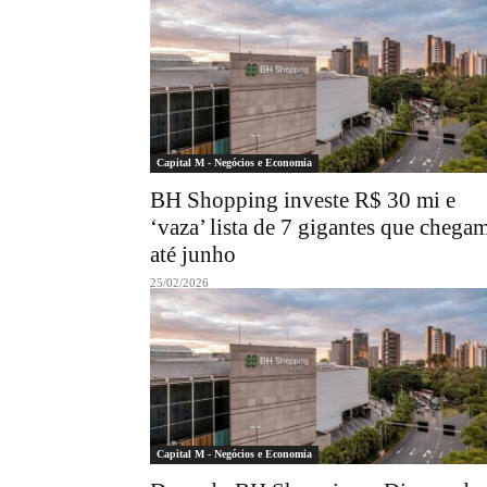
Capital M - Negócios e Economia
BH Shopping investe R$ 30 mi e
‘vaza’ lista de 7 gigantes que chega
até junho
25/02/2026
Capital M - Negócios e Economia