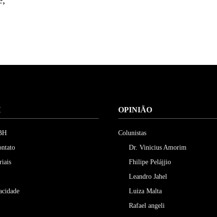
e;
H
OPINIÃO
 BH
Colunistas
ontato
Dr. Vinicius Amorim
riais
Fhilipe Pelájjio
Leandro Jahel
vacidade
Luiza Malta
Rafael angeli