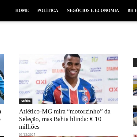
HOME
POLÍTICA
NEGÓCIOS E ECONOMIA
BH 
Atlético
a
Atlético-MG mira “motorzinho” da
e
Seleção, mas Bahia blinda: € 10
milhões
09/12/2025