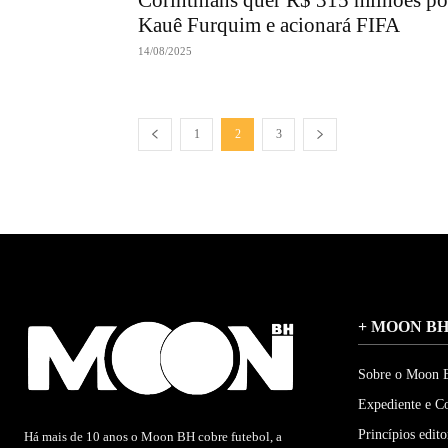
Corinthians quer R$ 315 milhões po
Kauê Furquim e acionará FIFA
14/08/2025
1
2
3
+ MOON B
Sobre o Moon
Expediente e C
Princípios edito
Há mais de 10 anos o Moon BH cobre futebol, a