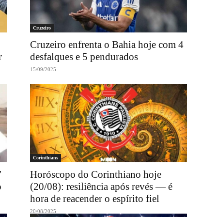
Cruzeiro
Cruzeiro enfrenta o Bahia hoje com 4
r
desfalques e 5 pendurados
15/09/2025
Corinthians
’
Horóscopo do Corinthiano hoje
o
(20/08): resiliência após revés — é
hora de reacender o espírito fiel
20/08/2025