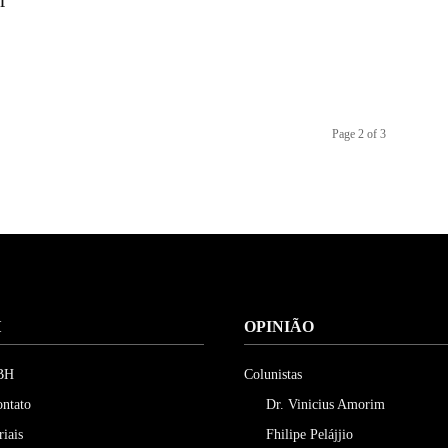
r
Page 2 of 3
H
OPINIÃO
 BH
Colunistas
ontato
Dr. Vinicius Amorim
riais
Fhilipe Pelájjio