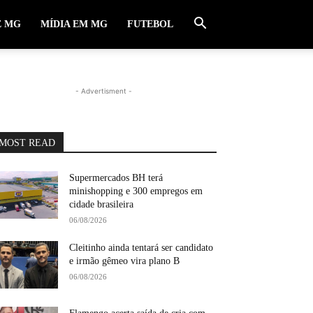
E MG
MÍDIA EM MG
FUTEBOL
- Advertisment -
MOST READ
Supermercados BH terá
minishopping e 300 empregos em
cidade brasileira
06/08/2026
Cleitinho ainda tentará ser candidato
e irmão gêmeo vira plano B
06/08/2026