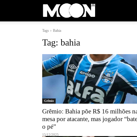
Moon
Tags
Bahia
BH
Tag:
bahia
Grêmio
Grêmio: Bahia põe R$ 16 milhões n
mesa por atacante, mas jogador “bat
o pé”
15/12/2025