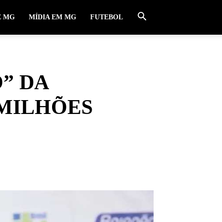
E MG
MÍDIA EM MG
FUTEBOL
” DA
 MILHÕES