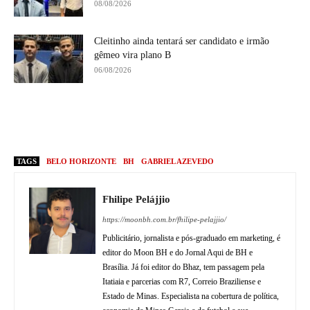
08/08/2026
Cleitinho ainda tentará ser candidato e irmão
gêmeo vira plano B
06/08/2026
TAGS
BELO HORIZONTE
BH
GABRIEL AZEVEDO
Fhilipe Pelájjio
https://moonbh.com.br/fhilipe-pelajjio/
Publicitário, jornalista e pós-graduado em marketing, é
editor do Moon BH e do Jornal Aqui de BH e
Brasília. Já foi editor do Bhaz, tem passagem pela
Itatiaia e parcerias com R7, Correio Braziliense e
Estado de Minas. Especialista na cobertura de política,