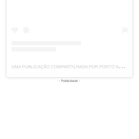
U
MA PUBLICAÇÃO COMPARTILHADA POR PORTO ALEGRE CAPITAL DOS GAÚCHOS (@PORTOALEGRE)
- Publicidade -