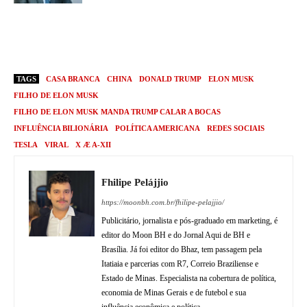
TAGS
CASA BRANCA
CHINA
DONALD TRUMP
ELON MUSK
FILHO DE ELON MUSK
FILHO DE ELON MUSK MANDA TRUMP CALAR A BOCAS
INFLUÊNCIA BILIONÁRIA
POLÍTICA AMERICANA
REDES SOCIAIS
TESLA
VIRAL
X Æ A-XII
Fhilipe Pelájjio
https://moonbh.com.br/fhilipe-pelajjio/
Publicitário, jornalista e pós-graduado em marketing, é
editor do Moon BH e do Jornal Aqui de BH e
Brasília. Já foi editor do Bhaz, tem passagem pela
Itatiaia e parcerias com R7, Correio Braziliense e
Estado de Minas. Especialista na cobertura de política,
economia de Minas Gerais e de futebol e sua