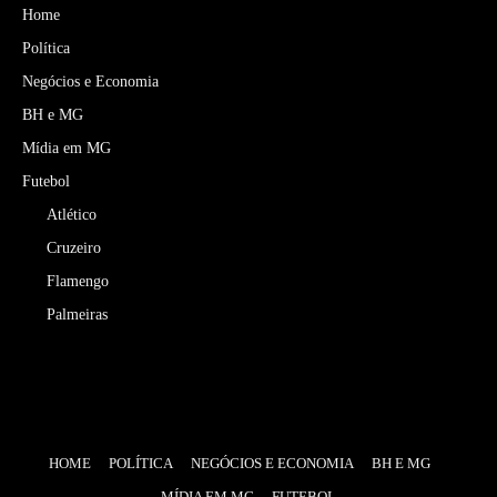
Home
Política
Negócios e Economia
BH e MG
Mídia em MG
Futebol
Atlético
Cruzeiro
Flamengo
Palmeiras
HOME
POLÍTICA
NEGÓCIOS E ECONOMIA
BH E MG
MÍDIA EM MG
FUTEBOL