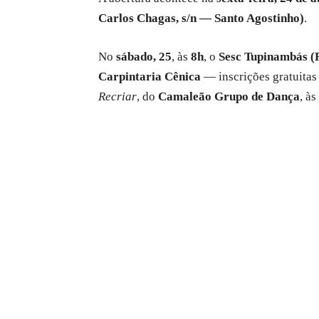
Carlos Chagas, s/n — Santo Agostinho)
.
No
sábado, 25
, às
8h
, o
Sesc Tupinambás (
Carpintaria Cênica
— inscrições gratuitas
Recriar
, do
Camaleão Grupo de Dança
, às