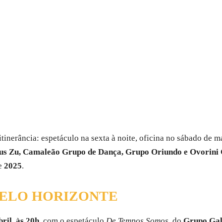
itinerância: espetáculo na sexta à noite, oficina no sábado de
us Zu, Camaleão Grupo de Dança, Grupo Oriundo e Ovorini 
de
2025
.
ELO HORIZONTE
bril, às 20h
, com o espetáculo
De Tempos Somos
, do
Grupo Ga