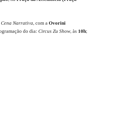
o
Cena Narrativa
, com a
Ovorini
programação do dia:
Circus Zu Show
, às
10h
;