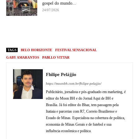
gospel do mundo...
24/07/2026
TAGS
BELO HORIZONTE
FESTIVAL SENSACIONAL
GABY AMARANTOS
PABLLO VITTAR
Fhilipe Pelájjio
https://moonbh.com.br/fhilipe-pelajjio/
Publicitário, jornalista e pós-graduado em marketing, é
editor do Moon BH e do Jornal Aqui de BH e
Brasília. Já foi editor do Bhaz, tem passagem pela
Itatiaia e parcerias com R7, Correio Braziliense e
Estado de Minas. Especialista na cobertura de política,
economia de Minas Gerais e de futebol e sua
influência econômica e política.