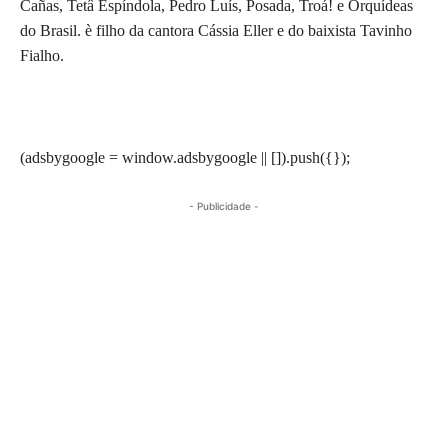
Cañas, Tetâ Espíndola, Pedro Luís, Posada, Troá! e Orquídeas
do Brasil. è filho da cantora Cássia Eller e do baixista Tavinho
Fialho.
(adsbygoogle = window.adsbygoogle || []).push({});
- Publicidade -