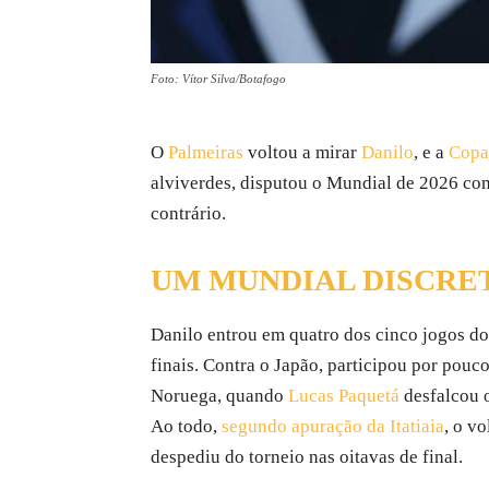
Foto: Vítor Silva/Botafogo
O
Palmeiras
voltou a mirar
Danilo
, e a
Copa
alviverdes, disputou o Mundial de 2026 co
contrário.
UM MUNDIAL DISCRE
Danilo entrou em quatro dos cinco jogos d
finais. Contra o Japão, participou por pouco
Noruega, quando
Lucas Paquetá
desfalcou 
Ao todo,
segundo apuração da Itatiaia
, o v
despediu do torneio nas oitavas de final.