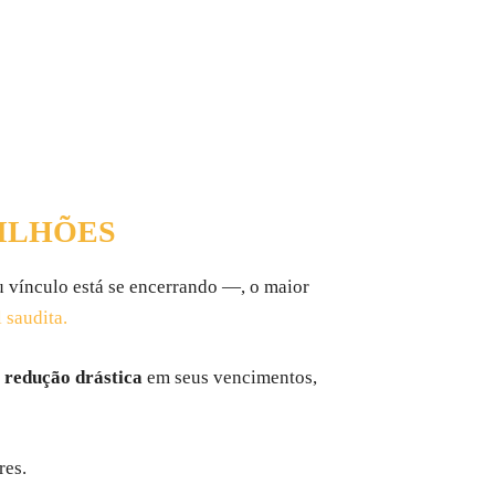
MILHÕES
u vínculo está se encerrando —, o maior
 saudita.
a
redução drástica
em seus vencimentos,
res.