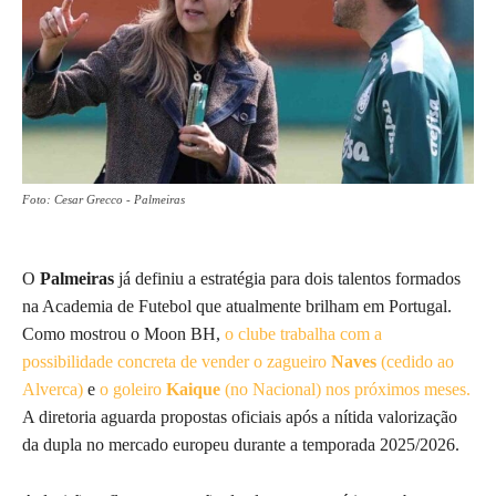
Foto: Cesar Grecco - Palmeiras
O
Palmeiras
já definiu a estratégia para dois talentos formados
na Academia de Futebol que atualmente brilham em Portugal.
Como mostrou o Moon BH,
o clube trabalha com a
possibilidade concreta de vender o zagueiro
Naves
(cedido ao
Alverca)
e
o goleiro
Kaique
(no Nacional) nos próximos meses.
A diretoria aguarda propostas oficiais após a nítida valorização
da dupla no mercado europeu durante a temporada 2025/2026.