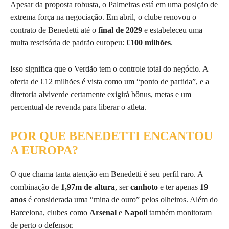
Apesar da proposta robusta, o Palmeiras está em uma posição de
extrema força na negociação. Em abril, o clube renovou o
contrato de Benedetti até o
final de 2029
e estabeleceu uma
multa rescisória de padrão europeu:
€100 milhões
.
Isso significa que o Verdão tem o controle total do negócio. A
oferta de €12 milhões é vista como um “ponto de partida”, e a
diretoria alviverde certamente exigirá bônus, metas e um
percentual de revenda para liberar o atleta.
POR QUE BENEDETTI ENCANTOU
A EUROPA?
O que chama tanta atenção em Benedetti é seu perfil raro. A
combinação de
1,97m de altura
, ser
canhoto
e ter apenas
19
anos
é considerada uma “mina de ouro” pelos olheiros. Além do
Barcelona, clubes como
Arsenal
e
Napoli
também monitoram
de perto o defensor.