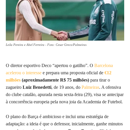
Leila Pereira e Abel Ferreira - Foto: Cesar Greco/Palmeiras
O diretor esportivo Deco “apertou o gatilho”. O
Barcelona
acelerou o interesse
e prepara uma proposta oficial de
€12
milhões
(aproximadamente R$ 75 milhões)
para tirar o
zagueiro
Luiz Benedetti
, de 19 anos, do
Palmeiras
. A ofensiva
do clube catalão, apurada nesta sexta-feira (29), visa se antecipar
à concorrência europeia pela nova joia da Academia de Futebol.
O plano do Barça é ambicioso e inclui uma estratégia de
adaptação: a ideia é que o defensor, inicialmente, ganhe minutos