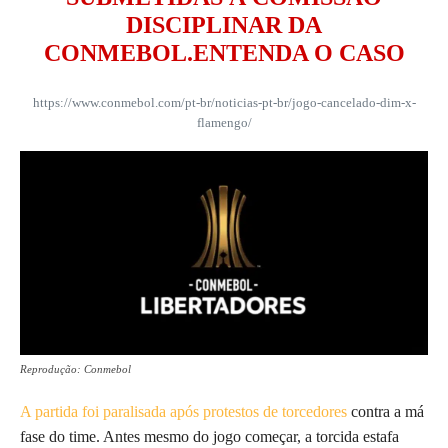
DISCIPLINAR DA
CONMEBOL.ENTENDA O CASO
https://www.conmebol.com/pt-br/noticias-pt-br/jogo-cancelado-dim-x-
flamengo/
Reprodução: Conmebol
A partida foi paralisada após protestos de torcedores
contra a má
fase do time. Antes mesmo do jogo começar, a torcida estafa