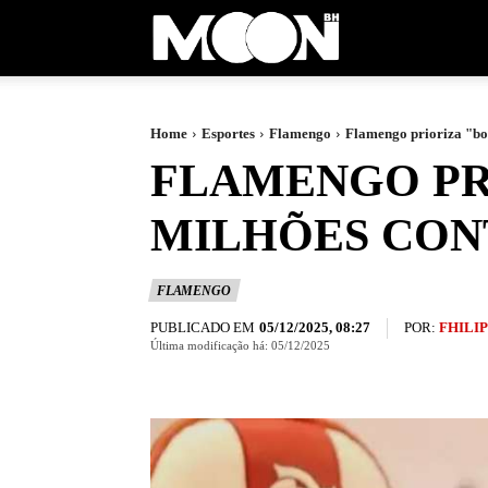
Moon
BH
Home
Esportes
Flamengo
Flamengo prioriza "bo
FLAMENGO PRI
MILHÕES CON
FLAMENGO
PUBLICADO EM
POR:
FHILI
05/12/2025, 08:27
Última modificação há:
05/12/2025