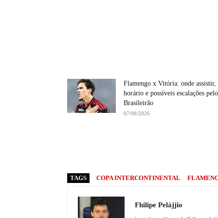
Flamengo x Vitória: onde assistir,
horário e possíveis escalações pelo
Brasileirão
07/08/2026
TAGS
COPA INTERCONTINENTAL
FLAMEN
Fhilipe Pelájjio