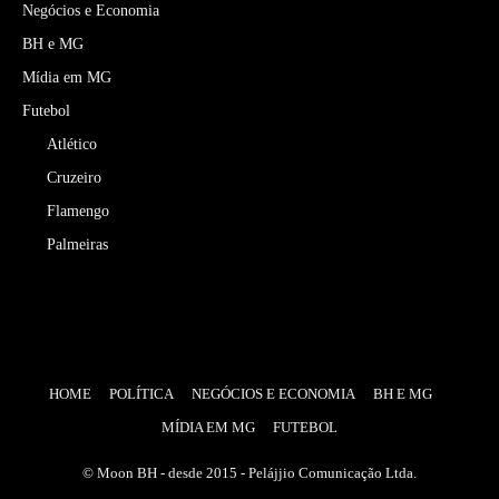
Negócios e Economia
BH e MG
Mídia em MG
Futebol
Atlético
Cruzeiro
Flamengo
Palmeiras
HOME
POLÍTICA
NEGÓCIOS E ECONOMIA
BH E MG
MÍDIA EM MG
FUTEBOL
© Moon BH - desde 2015 - Pelájjio Comunicação Ltda.