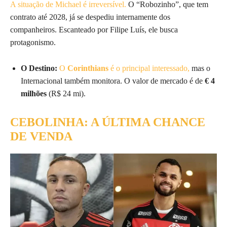
A situação de Michael é irreversível.
O “Robozinho”, que tem
contrato até 2028, já se despediu internamente dos
companheiros. Escanteado por Filipe Luís, ele busca
protagonismo.
O Destino:
O
Corinthians
é o principal interessado,
mas o
Internacional também monitora. O valor de mercado é de
€ 4
milhões
(R$ 24 mi).
CEBOLINHA: A ÚLTIMA CHANCE
DE VENDA